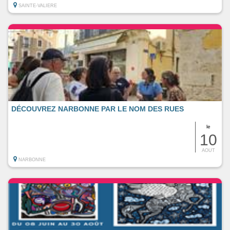
SAINTE-VALIERE
DÉCOUVREZ NARBONNE PAR LE NOM DES RUES
le
10
AOUT
NARBONNE