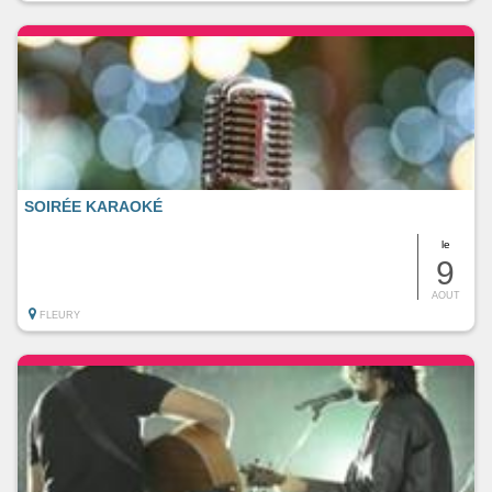
SOIRÉE KARAOKÉ
le
9
AOUT
FLEURY