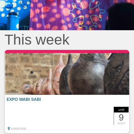
This week
EXPO WABI SABI
until
9
AOUT
NARBONNE