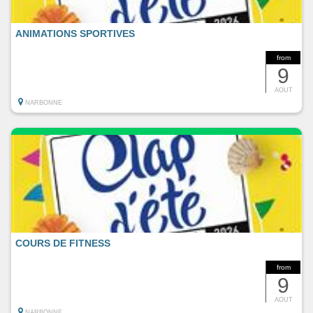
ANIMATIONS SPORTIVES
from
9
AOUT
NARBONNE
COURS DE FITNESS
from
9
AOUT
NARBONNE