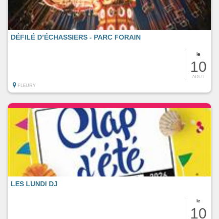
DÉFILÉ D’ÉCHASSIERS - PARC FORAIN
le
10
AOUT
FLEURY
LES LUNDI DJ
le
10