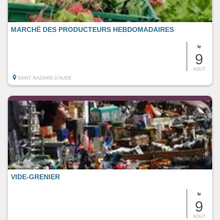
MARCHÉ DES PRODUCTEURS HEBDOMADAIRES
le
9
AOUT
SAINT-NAZAIRE-D'AUDE
VIDE-GRENIER
le
9
AOUT