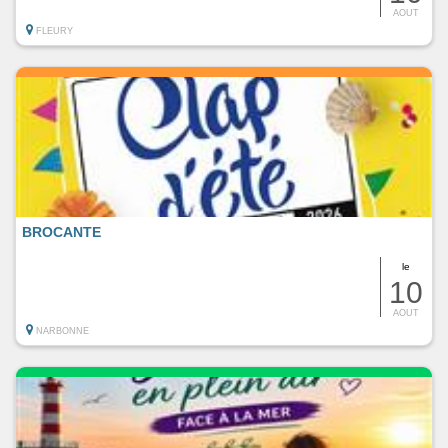
AOUT
FLEURY
BROCANTE
le
10
AOUT
NARBONNE