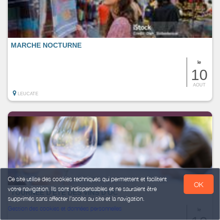
MARCHE NOCTURNE
le
10
AOUT
LEUCATE
Ce site utilise des cookies techniques qui permettent et facilitent
OK
votre navigation. Ils sont indispensables et ne sauraient être
TOURNÉE D'ÉTÉ DES VINS D'OC
supprimés sans affecter l’accès au site et la navigation.
Gestion des cookies et données personnelles
le