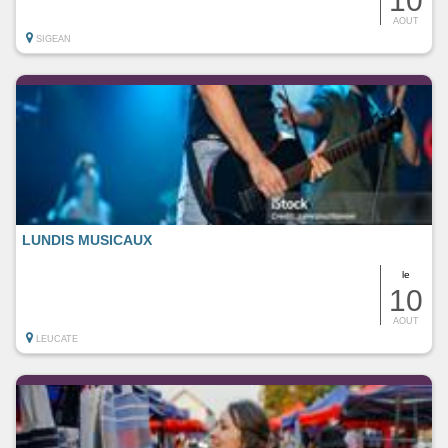
10
AOUT
SIGEAN
LUNDIS MUSICAUX
le
10
AOUT
LEUCATE