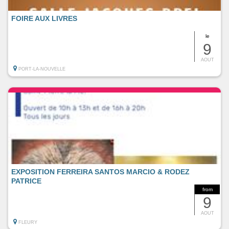
FOIRE AUX LIVRES
le
9
AOUT
PORT-LA-NOUVELLE
EXPOSITION FERREIRA SANTOS MARCIO & RODEZ
PATRICE
from
9
AOUT
FLEURY